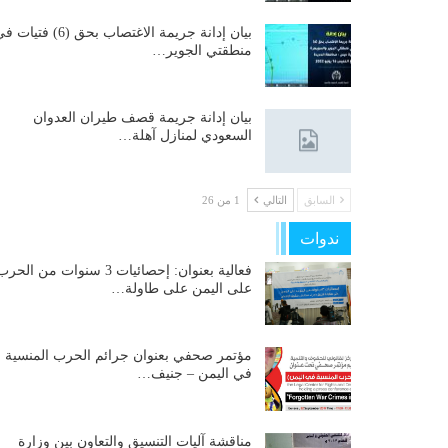
بيان إدانة جريمة الاغتصاب بحق (6) فتيات
منطقتي الجوير…
بيان إدانة جريمة قصف طيران العدوان
السعودي لمنازل آهلة…
السابق
التالي
1 من 26
ندوات
فعالية بعنوان: إحصائيات 3 سنوات من الحر
على اليمن على طاولة…
مؤتمر صحفي بعنوان جرائم الحرب المنسية
في اليمن – جنيف…
مناقشة آليات التنسيق والتعاون بين وزارة