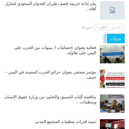
بيان إدانة جريمة قصف طيران العدوان السعودي لمنازل
آهلة…
السابق
التالي
1 من 26
ندوات
فعالية بعنوان: إحصائيات 3 سنوات من الحرب على
اليمن على طاولة…
مؤتمر صحفي بعنوان جرائم الحرب المنسية في اليمن –
جنيف…
مناقشة آليات التنسيق والتعاون بين وزارة حقوق الإنسان
ومنظمات…
تنمية قدرات منظمات المجتمع المدني