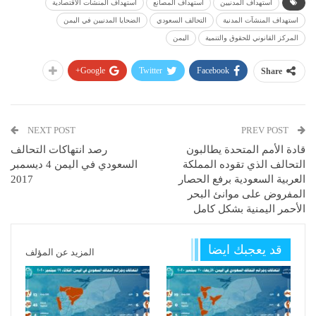
استهداف المدنيين
استهداف المصانع
استهداف المنشآت الاقتصادية
استهداف المنشآت المدنية
التحالف السعودي
الضحايا المدنيين في اليمن
المركز القانوني للحقوق والتنمية
اليمن
Google+
Twitter
Facebook
Share
NEXT POST
PREV POST
قادة الأمم المتحدة يطالبون
رصد انتهاكات التحالف
التحالف الذي تقوده المملكة
السعودي في اليمن 4 ديسمبر
العربية السعودية برفع الحصار
2017
المفروض على موانئ البحر
الأحمر اليمنية بشكل كامل
قد يعجبك ايضا
المزيد عن المؤلف