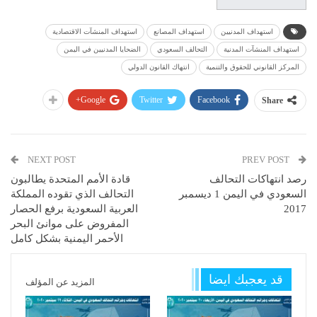
استهداف المدنيين
استهداف المصانع
استهداف المنشآت الاقتصادية
استهداف المنشآت المدنية
التحالف السعودي
الضحايا المدنيين في اليمن
المركز القانوني للحقوق والتنمية
انتهاك القانون الدولي
Google+
Twitter
Facebook
Share
NEXT POST
PREV POST
رصد انتهاكات التحالف
قادة الأمم المتحدة يطالبون
السعودي في اليمن 1 ديسمبر
التحالف الذي تقوده المملكة
2017
العربية السعودية برفع الحصار
المفروض على موانئ البحر
الأحمر اليمنية بشكل كامل
قد يعجبك ايضا
المزيد عن المؤلف