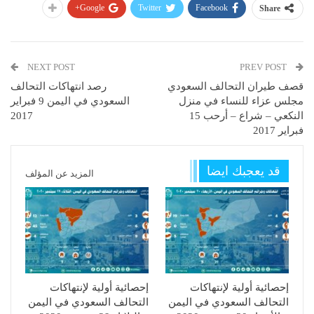
Google+
Twitter
Facebook
Share
NEXT POST
PREV POST
قصف طيران التحالف السعودي
رصد انتهاكات التحالف
مجلس عزاء للنساء في منزل
السعودي في اليمن 9 فبراير
النكعي – شراع – أرحب 15
2017
فبراير 2017
قد يعجبك ايضا
المزيد عن المؤلف
إحصائية أولية لإنتهاكات
إحصائية أولية لإنتهاكات
التحالف السعودي في اليمن
التحالف السعودي في اليمن