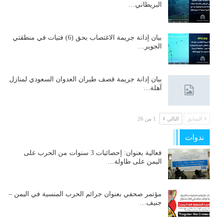
البريطاني…
بيان إدانة جريمة الاغتصاب بحق (6) فتيات في منطقتي
الجوير…
بيان إدانة جريمة قصف طيران العدوان السعودي لمنازل
آهلة…
السابق
التالي
1 من 26
ندوات
فعالية بعنوان: إحصائيات 3 سنوات من الحرب على
اليمن على طاولة…
مؤتمر صحفي بعنوان جرائم الحرب المنسية في اليمن –
جنيف…