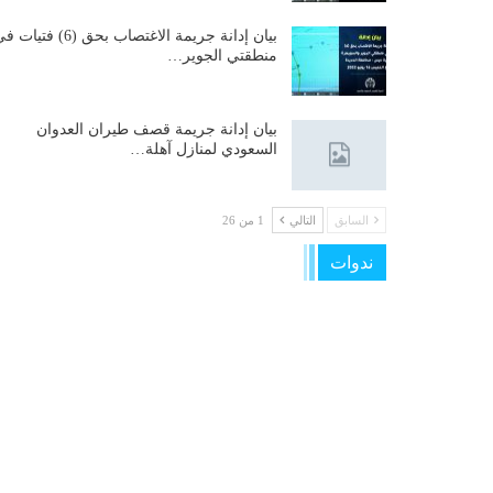
بيان إدانة جريمة الاغتصاب بحق (6) فتيات
منطقتي الجوير…
بيان إدانة جريمة قصف طيران العدوان
السعودي لمنازل آهلة…
السابق
التالي
1 من 26
ندوات