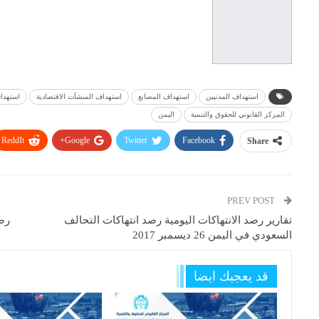
استهداف المدنيين
استهداف المصانع
استهداف المنشآت الاقتصادية
استهدا
المركز القانوني للحقوق والتنمية
اليمن
ReddIt
Google+
Twitter
Facebook
Share
PREV POST
تقارير رصد الانتهاكات اليومية رصد انتهاكات التحالف
رصد
السعودي في اليمن 26 ديسمبر 2017
قد يعجبك ايضا