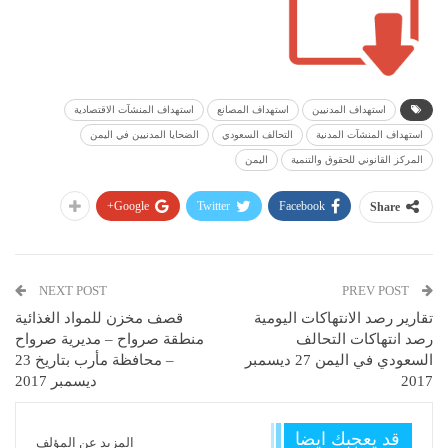
استهداف المدنيين
استهداف المصانع
استهداف المنشآت الاقتصادية
استهداف المنشآت المدنية
التحالف السعودي
الضحايا المدنيين في اليمن
المركز القانوني للحقوق والتنمية
اليمن
Google+
Twitter
Facebook
Share
NEXT POST
PREV POST
تقارير رصد الانتهاكات اليومية
قصف مخزن للمواد الغذائية
رصد انتهاكات التحالف
منطقة صرواح – مديرية صرواح
السعودي في اليمن 27 ديسمبر
– محافظة مأرب بتاريخ 23
2017
ديسمبر 2017
قد يعجبك ايضا
المزيد عن المؤلف