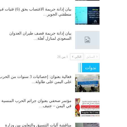
بيان إدانة جريمة الاغتصاب بحق (6) فتيات
منطقتي الجوير…
بيان إدانة جريمة قصف طيران العدوان
السعودي لمنازل آهلة…
السابق
التالي
1 من 26
ندوات
فعالية بعنوان: إحصائيات 3 سنوات من الحر
على اليمن على طاولة…
مؤتمر صحفي بعنوان جرائم الحرب المنسية
في اليمن – جنيف…
مناقشة آليات التنسيق والتعاون بين وزارة