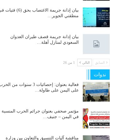
بيان إدانة جريمة الاغتصاب بحق (6) فتيات
منطقتي الجوير…
بيان إدانة جريمة قصف طيران العدوان
السعودي لمنازل آهلة…
السابق
التالي
1 من 26
ندوات
فعالية بعنوان: إحصائيات 3 سنوات من الحر
على اليمن على طاولة…
مؤتمر صحفي بعنوان جرائم الحرب المنسية
في اليمن – جنيف…
مناقشة آليات التنسيق والتعاون بين وزارة