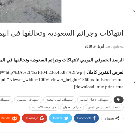
 في
انتهاكات وجرائم السعودية وتحالفها في اليمن بتاريخ 
Last updated
أبريل 9, 2018
الرصد الحقوقي اليومي لانتهاكات وجرائم السعودية وتحالفها في الي
لعرض التقرير كاملا:-
 url=”http%3A%2F%2F104.236.45.87%2Fwp-
f” viewer_width=100% viewer_height=1360px fullscreen=true
ب
download=true print=true]
استهداف الاحياء المدنية
استهداف البنى التحتية
استهداف المدنيين
استهداف 
الضحايا المدنيين في اليمن
جرائم العدوان
جرائم ضد الانسانية
ReddIt
Google+
Twitter
Facebook
Share