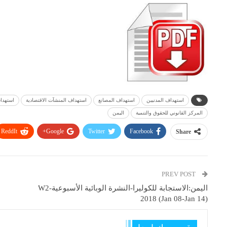
استهداف المدنيين
استهداف المصانع
استهداف المنشآت الاقتصادية
استهدا
المركز القانوني للحقوق والتنمية
اليمن
ReddIt
Google+
Twitter
Facebook
Share
PREV POST
اليمن:الاستجابة للكولیرا-النشرة الوبائیة الأسبوعیة-W2
2018 (Jan 08-Jan 14)