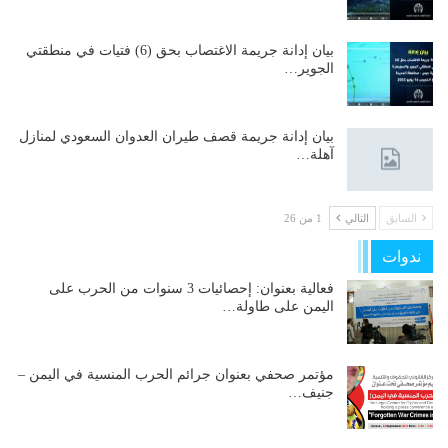
بيان إدانة جريمة الاغتصاب بحق (6) فتيات في منطقتي
الجوير…
بيان إدانة جريمة قصف طيران العدوان السعودي لمنازل
آهلة…
السابق
التالي
1 من 26
ندوات
فعالية بعنوان: إحصائيات 3 سنوات من الحرب على
اليمن على طاولة…
مؤتمر صحفي بعنوان جرائم الحرب المنسية في اليمن –
جنيف…