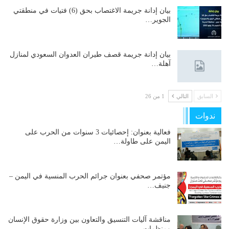
بيان إدانة جريمة الاغتصاب بحق (6) فتيات في منطقتي
الجوير…
بيان إدانة جريمة قصف طيران العدوان السعودي لمنازل
آهلة…
السابق
التالي
1 من 26
ندوات
فعالية بعنوان: إحصائيات 3 سنوات من الحرب على
اليمن على طاولة…
مؤتمر صحفي بعنوان جرائم الحرب المنسية في اليمن –
جنيف…
مناقشة آليات التنسيق والتعاون بين وزارة حقوق الإنسان
ومنظمات…