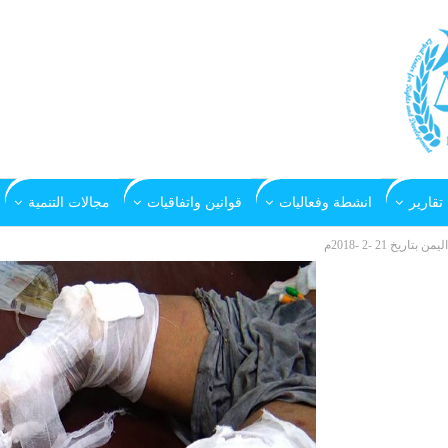
تقارير
انشطة وفعاليات
قوانين واتفاقيات
مجالات التنمية
خ 21 -2 -2018م