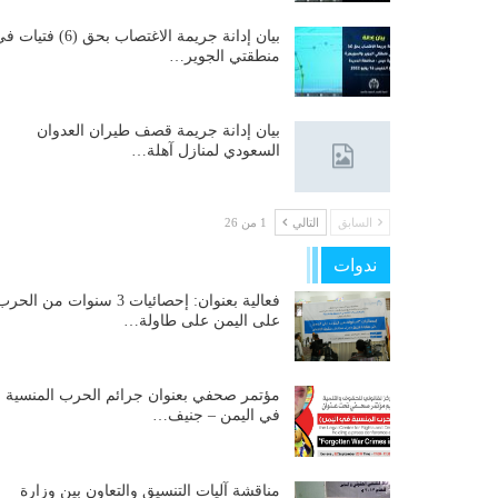
بيان إدانة جريمة الاغتصاب بحق (6) فتيات
منطقتي الجوير…
بيان إدانة جريمة قصف طيران العدوان
السعودي لمنازل آهلة…
السابق
التالي
1 من 26
ندوات
فعالية بعنوان: إحصائيات 3 سنوات من الحر
على اليمن على طاولة…
مؤتمر صحفي بعنوان جرائم الحرب المنسية
في اليمن – جنيف…
مناقشة آليات التنسيق والتعاون بين وزارة