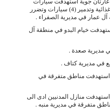
 (4) اخرين جراء غارتان جوية استهدفت سيارات
المسافرين أدى الى تدمير ناقلة مواد غذائية وتدمير (4) سيارات وتضرر
آل عمار في مديرية الصفراء .
استهدفت خيام البدو في منطقة آل
 مديرية صعدة .
عودي بـ(25) قذيفة استهدفت مناطق متفرقة في
عودي بـ(40) قذيفة استهدفت منازل المدنيين ادى الى