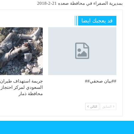
بمديرية الصفراء في محافظة صعده 21-2-2018
قد يعجبك ايضا
##بيان صحفي##
جريمة استهداف طيران 
السعودي لمركز احتجاز
محافظة ذمار
السابق
التالي