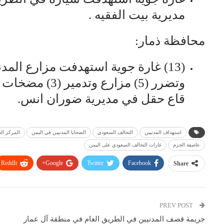
مديرية بيت الفقيه .
محافظة ذمار:
وتضرر (5) مزارع
قاع حقل في مديرية ضوران انس.
استهداف المدنيين
التحالف السعودي
الضحايا المدنيين في اليمن
المركز الق
عاصفة الحزم
غارات التحالف السعودي على اليمن
ReddIt
Google+
Twitter
Facebook
Share
PREV POST
جريمة قصف المدنيين في الطريق العام في منطقة آل عمار