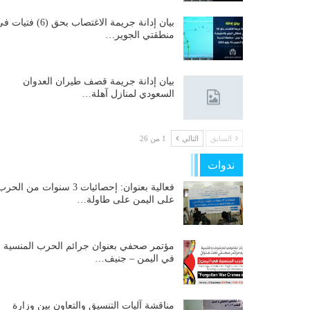
بيان إدانة جريمة الاغتصاب بحق (6) فتيات
منطقتي الجوير…
بيان إدانة جريمة قصف طيران العدوان
السعودي لمنازل آهلة…
السابق
التالي
1 من 26
ندوات
فعالية بعنوان: إحصائيات 3 سنوات من الحر
على اليمن على طاولة…
مؤتمر صحفي بعنوان جرائم الحرب المنسية
في اليمن – جنيف…
مناقشة آليات التنسيق والتعاون بين وزارة