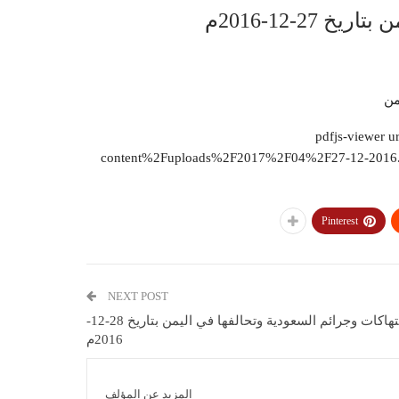
27-12-2016م
من
pdfjs-viewer url-
content%2Fuploads%2F2017%2F04%2F27-12-2016.pd
Pinterest
NEXT POST
انتهاكات وجرائم السعودية وتحالفها في اليمن بتاريخ 28-12-
2016م
المزيد عن المؤلف