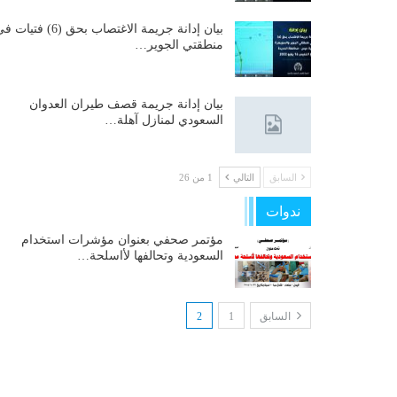
بيان إدانة جريمة الاغتصاب بحق (6) فتيات
منطقتي الجوير…
بيان إدانة جريمة قصف طيران العدوان
السعودي لمنازل آهلة…
السابق
التالي
1 من 26
ندوات
مؤتمر صحفي بعنوان مؤشرات استخدام
السعودية وتحالفها لأاسلحة…
السابق
1
2