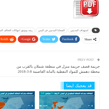
استهداف المدنيين
الضحايا المدنيين في اليمن
رصد وتوثيق انتهاكات التحالف ال
ReddIt
Google+
Twitter
Facebook
Share
PREV POST
جريمة قصف جريمة منزل في منطقة شملان بالقرب من
محطة دهمش للمواد النفطية باامانة العاصمة 8-3-2018
قد يعجبك ايضا