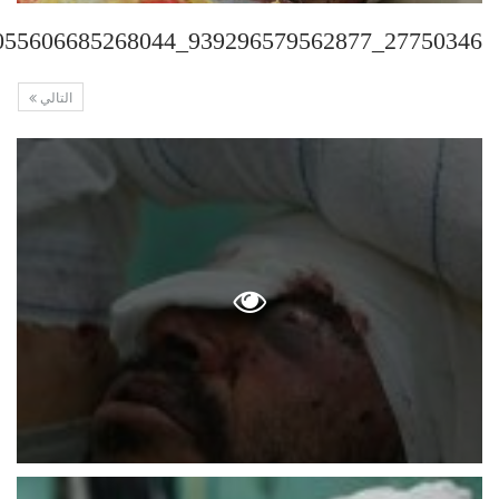
27750346_939296579562877_3215055606685268044_n
التالي