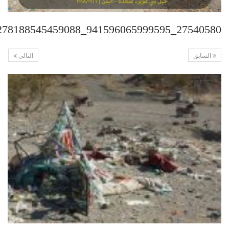
27540580_941596065999595_5607278188545459088_n
السابق
التالي