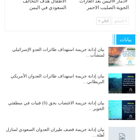
#ذمار #اليمن بعد الغارات
الاطفال هدف التحالف
الجوية-الصليب الاحمر
السعودي في اليمن
السابق
التالي
بيانات
بيان إدانة جريمة استهداف طائرات العدو الإسرائيلي
لمنشآت…
بيان إدانة جريمة استهداف طائرات العدوان الأمريكي
البريطاني…
بيان إدانة جريمة الاغتصاب بحق (6) فتيات في منطقتي
الجوير…
بيان إدانة جريمة قصف طيران العدوان السعودي لمنازل
آهلة…