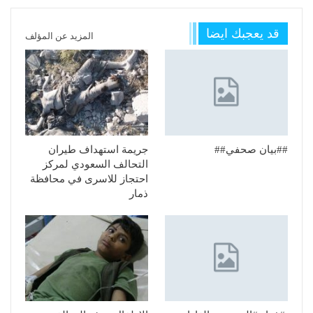
قد يعجبك ايضا
المزيد عن المؤلف
##بيان صحفي##
جريمة استهداف طيران
التحالف السعودي لمركز
احتجاز للاسرى في محافظة
ذمار