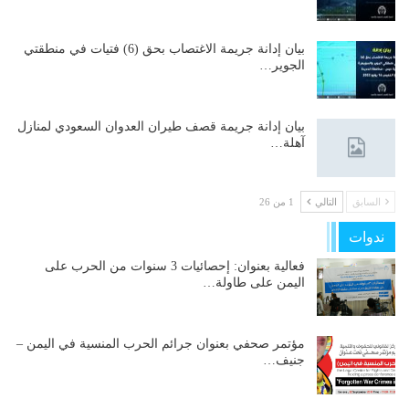
بيان إدانة جريمة الاغتصاب بحق (6) فتيات في منطقتي
الجوير…
بيان إدانة جريمة قصف طيران العدوان السعودي لمنازل
آهلة…
السابق
التالي
1 من 26
ندوات
فعالية بعنوان: إحصائيات 3 سنوات من الحرب على
اليمن على طاولة…
مؤتمر صحفي بعنوان جرائم الحرب المنسية في اليمن –
جنيف…