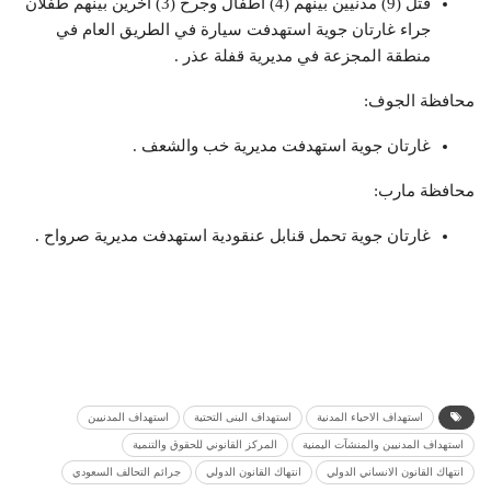
قتل (9) مدنيين بينهم (4) اطفال وجرح (3) اخرين بينهم طفلان
جراء غارتان جوية استهدفت سيارة في الطريق العام في
منطقة المجزعة في مديرية قفلة عذر .
محافظة الجوف:
غارتان جوية استهدفت مديرية خب والشعف .
محافظة مارب:
غارتان جوية تحمل قنابل عنقودية استهدفت مديرية صرواح .
استهداف الاحياء المدنية
استهداف البنى التحتية
استهداف المدنيين
استهداف المدنيين والمنشآت اليمنية
المركز القانوني للحقوق والتنمية
انتهاك القانون الانساني الدولي
انتهاك القانون الدولي
جرائم التحالف السعودي