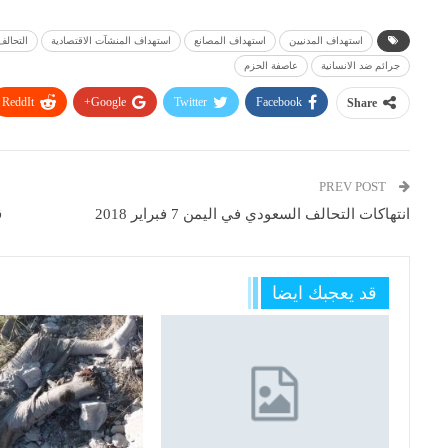
استهداف المدنيين
استهداف المصانع
استهداف المنشآت الاقتصادية
التحال
جرائم ضد الانسانية
عاصفة الحزم
ReddIt
Google+
Twitter
Facebook
Share
PREV POST
انتهاكات التحالف السعودي في اليمن 7 فبراير 2018
ق
قد يعجبك ايضا