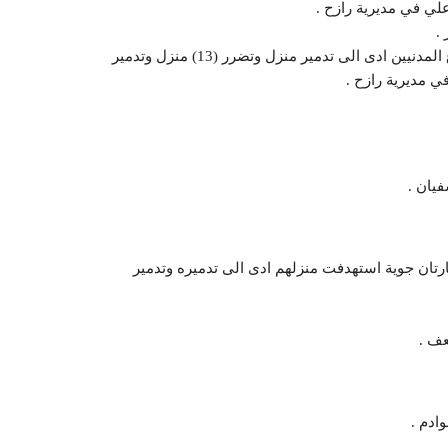
ي في مديرية رازح .
قصف صاروخي سعودي بـ(35) قذيفة استهدفت منازل ومزارع المدنيين ادى الى تدمير منزل وتضرر (13) منزل وتدمير
ء غارتان جوية استهدفت منزلهم ادى الى تدميره وتدمير