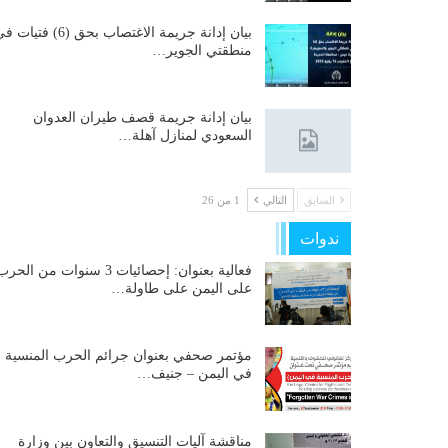
بيان إدانة جريمة الاغتصاب بحق (6) فتيات
منطقتي الجوير…
بيان إدانة جريمة قصف طيران العدوان
السعودي لمنازل آهلة…
السابق
التالي
1 من 26
ندوات
فعالية بعنوان: إحصائيات 3 سنوات من الحر
على اليمن على طاولة…
مؤتمر صحفي بعنوان جرائم الحرب المنسية
في اليمن – جنيف…
مناقشة آليات التنسيق والتعاون بين وزارة