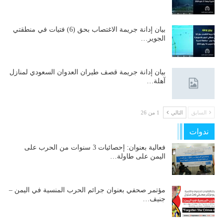
بيان إدانة جريمة الاغتصاب بحق (6) فتيات في منطقتي
الجوير…
بيان إدانة جريمة قصف طيران العدوان السعودي لمنازل
آهلة…
السابق
التالي
1 من 26
ندوات
فعالية بعنوان: إحصائيات 3 سنوات من الحرب على
اليمن على طاولة…
مؤتمر صحفي بعنوان جرائم الحرب المنسية في اليمن –
جنيف…