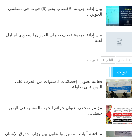
بيان إدانة جريمة الاغتصاب بحق (6) فتيات في منطقتي
الجوير…
بيان إدانة جريمة قصف طيران العدوان السعودي لمنازل
آهلة…
السابق
التالي
1 من 26
ندوات
فعالية بعنوان: إحصائيات 3 سنوات من الحرب على
اليمن على طاولة…
مؤتمر صحفي بعنوان جرائم الحرب المنسية في اليمن –
جنيف…
مناقشة آليات التنسيق والتعاون بين وزارة حقوق الإنسان