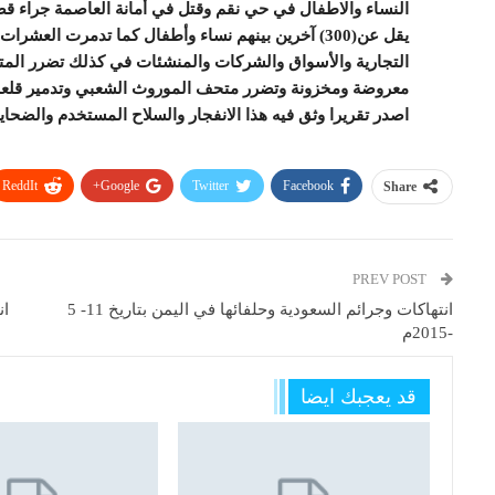
يقل عن(300) آخرين بينهم نساء وأطفال كما تدمرت الع
التجارية والأسواق والشركات والمنشئات في كذلك تضرر المت
معروضة ومخزونة وتضرر متحف الموروث الشعبي وتدمير قلعة نق
اصدر تقريرا وثق فيه هذا الانفجار والسلاح المستخدم والضحايا 
ReddIt
Google+
Twitter
Facebook
Share
PREV POST
انتهاكات وجرائم السعودية وحلفائها في اليمن بتاريخ 11- 5
ان
-2015م
قد يعجبك ايضا