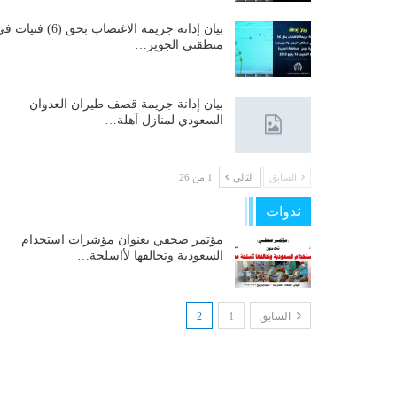
بيان إدانة جريمة الاغتصاب بحق (6) فتيات
منطقتي الجوير…
بيان إدانة جريمة قصف طيران العدوان
السعودي لمنازل آهلة…
السابق
التالي
1 من 26
ندوات
مؤتمر صحفي بعنوان مؤشرات استخدام
السعودية وتحالفها لأاسلحة…
السابق
1
2