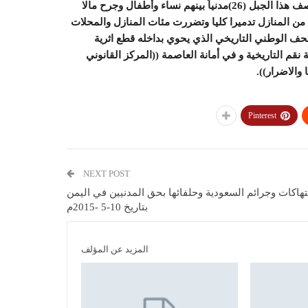
النساء والاطفال في حي نقم وقتل في أمانة العاصمة جراء قصف هذا الجبل (26)مدنياً بينهم نساء وأطفال وجرح مالا
شرات من المنازل تدميرا كليا وتضررت مئات المنازل والمحلات
حف الوطني التاريخي الذي يحوي بداخله قطع اثرية
م التاريخية و في أمانة العاصمة ((المركز القانوني
والاضرار)).
Pinterest
NEXT POST
تهاكات وجرائم السعودية وحلفائها بحق المدنيين في اليمن
بتاريخ 10-5 -2015م
المزيد عن المؤلف