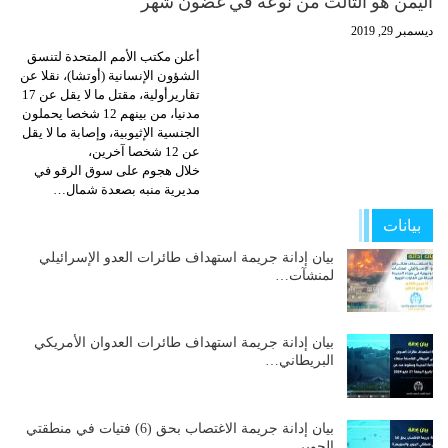
اليمن هو الثالث من نوعه في غضون شهر
ديسمبر 29, 2019
أعلن مكتب الأمم المتحدة لتنسق
الشؤون الإنسانية (أوتشا)، نقلا عن
تقاريرأولية، مقتل ما لا يقل عن 17
مدنيا، من بينهم 12 شخصا يحملون
الجنسية الإثيوبية، وإصابة ما لا يقل
عن 12 شخصا آخرين،
خلال هجوم على سوق الرقو في
مديرية منبه بصعدة شمال…
بيانات
بيان إدانة جريمة استهداف طائرات العدو الإسرائيلي
لمنشآت…
بيان إدانة جريمة استهداف طائرات العدوان الأمريكي
البريطاني…
بيان إدانة جريمة الاغتصاب بحق (6) فتيات في منطقتي
الجوير…