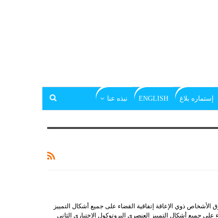
إستماره بلاغ
ENGLISH
نبذه عنا
وق الأشخاص ذوي الإعاقة إتفاقية القضاء على جميع أشكال التمييز
اء على جميع أشكال التمييز العنصري البروتوكول الاختياري الثاني