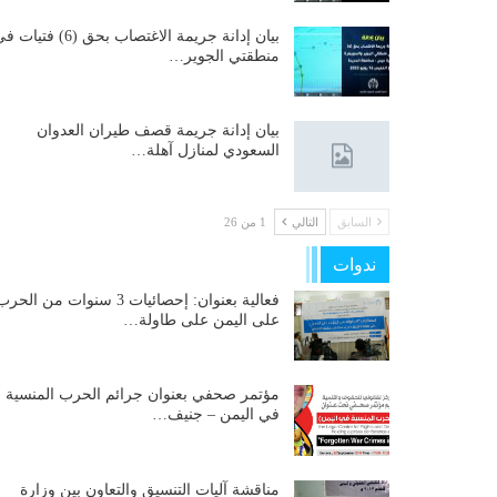
بيان إدانة جريمة الاغتصاب بحق (6) فتيات
منطقتي الجوير…
بيان إدانة جريمة قصف طيران العدوان
السعودي لمنازل آهلة…
السابق
التالي
1 من 26
ندوات
فعالية بعنوان: إحصائيات 3 سنوات من الحر
على اليمن على طاولة…
مؤتمر صحفي بعنوان جرائم الحرب المنسية
في اليمن – جنيف…
مناقشة آليات التنسيق والتعاون بين وزارة