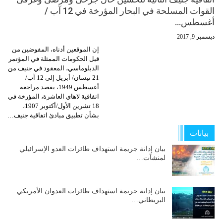
القوات المسلحة في البحار المؤرخة في 12 آب /
أغسطس…
ديسمبر 9, 2017
إن الموقعين أدناه، المفوضين من
قبل الحكومات الممثلة في المؤتمر
الدبلوماسي، المعقود في جنيف من
21 نيسان/ أبريل إلى 12 آب/
أغسطس 1949، بقصد مراجعة
اتفاقية لاهاي العاشرة، المؤرخة في
18 تشرين الأول/أكتوبر 1907،
بشأن تطبيق مبادئ اتفاقية جنيف…
بيانات
بيان إدانة جريمة استهداف طائرات العدو الإسرائيلي
لمنشآت…
بيان إدانة جريمة استهداف طائرات العدوان الأمريكي
البريطاني…