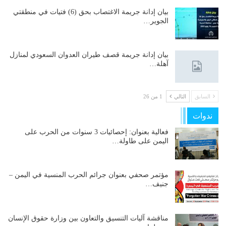
بيان إدانة جريمة الاغتصاب بحق (6) فتيات في منطقتي
الجوير…
بيان إدانة جريمة قصف طيران العدوان السعودي لمنازل
آهلة…
السابق
التالي
1 من 26
ندوات
فعالية بعنوان: إحصائيات 3 سنوات من الحرب على
اليمن على طاولة…
مؤتمر صحفي بعنوان جرائم الحرب المنسية في اليمن –
جنيف…
مناقشة آليات التنسيق والتعاون بين وزارة حقوق الإنسان