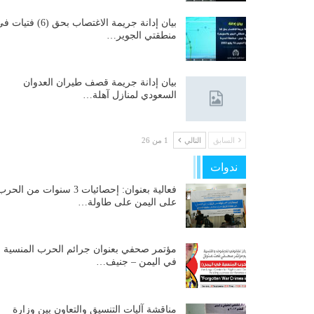
بيان إدانة جريمة الاغتصاب بحق (6) فتيات
منطقتي الجوير…
بيان إدانة جريمة قصف طيران العدوان
السعودي لمنازل آهلة…
السابق
التالي
1 من 26
ندوات
فعالية بعنوان: إحصائيات 3 سنوات من الحر
على اليمن على طاولة…
مؤتمر صحفي بعنوان جرائم الحرب المنسية
في اليمن – جنيف…
مناقشة آليات التنسيق والتعاون بين وزارة