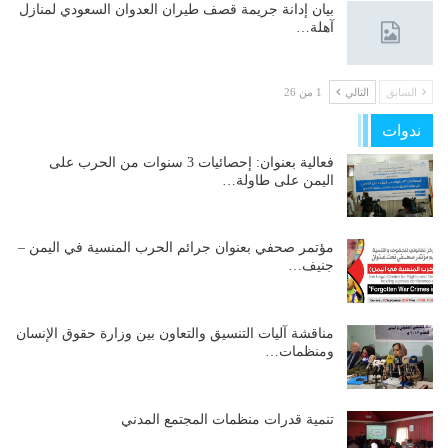
بيان إدانة جريمة قصف طيران العدوان السعودي لمنازل
آهلة…
السابق
التالي
1 من 26
ندوات
فعالية بعنوان: إحصائيات 3 سنوات من الحرب على
اليمن على طاولة…
مؤتمر صحفي بعنوان جرائم الحرب المنسية في اليمن –
جنيف…
مناقشة آليات التنسيق والتعاون بين وزارة حقوق الإنسان
ومنظمات…
تنمية قدرات منظمات المجتمع المدني