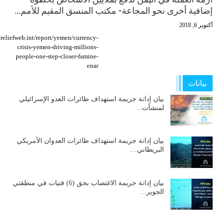
إضافية أخرى نحو المجاعة- مكتب المنسق المقيم للأمم…
أكتوبر 6, 2018
/reliefweb.int/report/yemen/currency-
crisis-yemen-driving-millions-
people-one-step-closer-famine-
enar
بيانات
بيان إدانة جريمة استهداف طائرات العدو الإسرائيلي
لمنشآت…
بيان إدانة جريمة استهداف طائرات العدوان الأمريكي
البريطاني…
بيان إدانة جريمة الاغتصاب بحق (6) فتيات في منطقتي
الجوير…