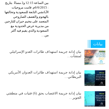
بين الساعة 12:15 و2 مساءً بتاريخ
: 6/6/2015م. قامت مروحيات
الأباتشي التابعة للسعودية وتحالفها
بالهجوم والقصف الصاروخي
المتعمد على مخيم حيران للنازحين
من مديرية حرض الحدودية مع
السعودية والذي يقيم فيه أكثر
من…
بيانات
بيان إدانة جريمة استهداف طائرات العدو الإسرائيلي
لمنشآت…
بيان إدانة جريمة استهداف طائرات العدوان الأمريكي
البريطاني…
بيان إدانة جريمة الاغتصاب بحق (6) فتيات في منطقتي
الجوير…