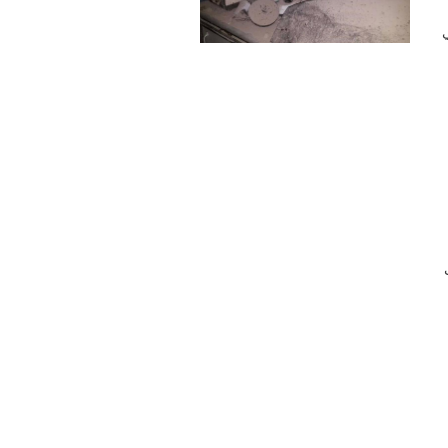
 في
ب