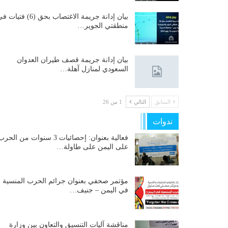
بيان إدانة جريمة الاغتصاب بحق (6) فتيات
منطقتي الجوير…
بيان إدانة جريمة قصف طيران العدوان
السعودي لمنازل آهلة…
السابق
التالي
1 من 26
ندوات
فعالية بعنوان: إحصائيات 3 سنوات من الحر
على اليمن على طاولة…
مؤتمر صحفي بعنوان جرائم الحرب المنسية
في اليمن – جنيف…
مناقشة آليات التنسيق والتعاون بين وزارة