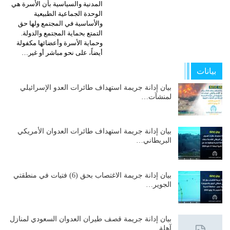
المدنية والسياسية بأن الأسرة هي
الوحدة الجماعية الطبيعية
والأساسية في المجتمع ولها حق
التمتع بحماية المجتمع والدولة.
وحماية الأسرة وأعضائها مكفولة
أيضاً، على نحو مباشر أو غير…
بيانات
بيان إدانة جريمة استهداف طائرات العدو الإسرائيلي
لمنشآت…
بيان إدانة جريمة استهداف طائرات العدوان الأمريكي
البريطاني…
بيان إدانة جريمة الاغتصاب بحق (6) فتيات في منطقتي
الجوير…
بيان إدانة جريمة قصف طيران العدوان السعودي لمنازل
آهلة…