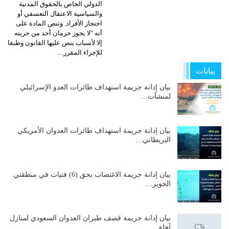
الدولي الخاص بالحقوق المدنية
والسياسية الاعتقال التعسفي أو
احتجاز الأفراد. وتنص المادة على
أنه "لا يجوز حرمان أحد من حريته
إلا لأسباب ينص عليها القانون وطبقا
للإجراء المقرر…
بيانات
بيان إدانة جريمة استهداف طائرات العدو الإسرائيلي
لمنشآت…
بيان إدانة جريمة استهداف طائرات العدوان الأمريكي
البريطاني…
بيان إدانة جريمة الاغتصاب بحق (6) فتيات في منطقتي
الجوير…
بيان إدانة جريمة قصف طيران العدوان السعودي لمنازل
آهلة…