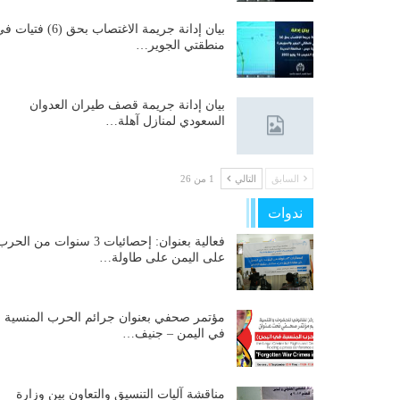
بيان إدانة جريمة الاغتصاب بحق (6) فتيات
منطقتي الجوير…
بيان إدانة جريمة قصف طيران العدوان
السعودي لمنازل آهلة…
السابق
التالي
1 من 26
ندوات
فعالية بعنوان: إحصائيات 3 سنوات من الحر
على اليمن على طاولة…
مؤتمر صحفي بعنوان جرائم الحرب المنسية
في اليمن – جنيف…
مناقشة آليات التنسيق والتعاون بين وزارة