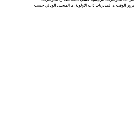
مرور الوقت .د المدیریات ذات الأولویة .ھ المنحنى الوبائي حسب