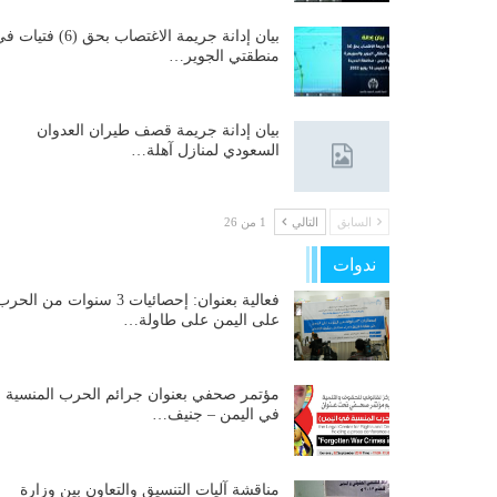
بيان إدانة جريمة الاغتصاب بحق (6) فتيات
منطقتي الجوير…
بيان إدانة جريمة قصف طيران العدوان
السعودي لمنازل آهلة…
السابق
التالي
1 من 26
ندوات
فعالية بعنوان: إحصائيات 3 سنوات من الحر
على اليمن على طاولة…
مؤتمر صحفي بعنوان جرائم الحرب المنسية
في اليمن – جنيف…
مناقشة آليات التنسيق والتعاون بين وزارة