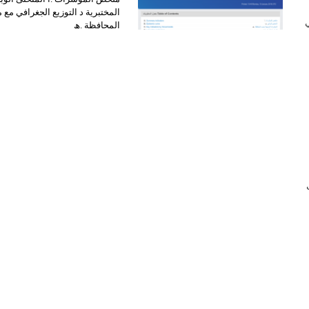
المختبریة د التوزیع الجغرافي مع 
 في
المحافظة .ھ
ب