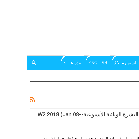
إستماره بلاغ
ENGLISH
نبذه عنا
اليمن:الاستجابة للكولیرا-النشرة الوبائیة الأسبوعیة-W2 2018 (Jan 08-
بائي .ب المؤشرات الرئیسیة حسب المحافظة .ج المؤشرات