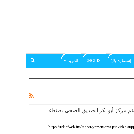
إستماره بلاغ
ENGLISH
المزيد
دعم مركز أبو بكر الصديق الصحي بصنعاء
https://reliefweb.int/report/yemen/qrcs-provides-su