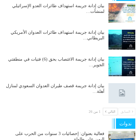
بيان إدانة جريمة استهداف طائرات العدو الإسرائيلي
لمنشآت…
بيان إدانة جريمة استهداف طائرات العدوان الأمريكي
البريطاني…
بيان إدانة جريمة الاغتصاب بحق (6) فتيات في منطقتي
الجوير…
بيان إدانة جريمة قصف طيران العدوان السعودي لمنازل
آهلة…
السابق
التالي
1 من 26
ندوات
فعالية بعنوان: إحصائيات 3 سنوات من الحرب على
اليمن على طاولة…