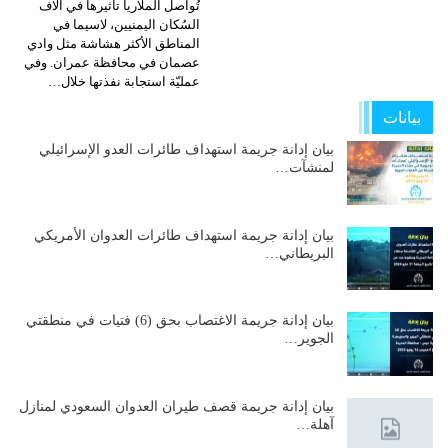
تُواصل الملاريا تأثيرها في آلاف
السُكان اليمنيين، لاسيما في
المناطق الأكثر هشاشة مثل وادي
عصمان في محافظة عمران. وفي
عمليّة استجابة نفذتها خلال…
بيانات
بيان إدانة جريمة استهداف طائرات العدو الإسرائيلي
لمنشآت…
بيان إدانة جريمة استهداف طائرات العدوان الأمريكي
البريطاني…
بيان إدانة جريمة الاغتصاب بحق (6) فتيات في منطقتي
الجوير…
بيان إدانة جريمة قصف طيران العدوان السعودي لمنازل
آهلة…