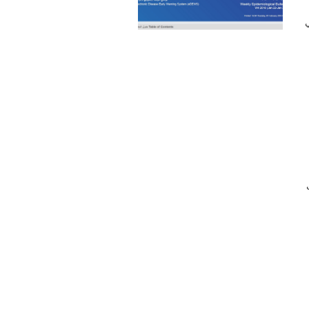
 في
ب