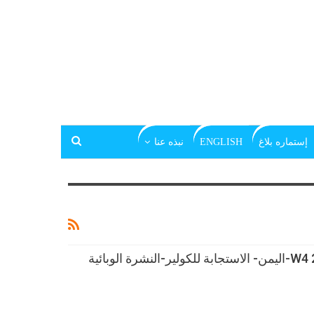
إستماره بلاغ
ENGLISH
نبذه عنا
-W4 2018 (Jan 22-Jan 28)-اليمن- الاستجابة للكولير-النشرة الوبائية