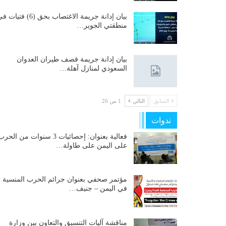
بيان إدانة جريمة الاغتصاب بحق (6) فتيات
منطقتي الجوير…
بيان إدانة جريمة قصف طيران العدوان
السعودي لمنازل آهلة…
السابق
التالي
1 من 26
ندوات
فعالية بعنوان: إحصائيات 3 سنوات من الحر
على اليمن على طاولة…
مؤتمر صحفي بعنوان جرائم الحرب المنسية
في اليمن – جنيف…
مناقشة آليات التنسيق والتعاون بين وزارة