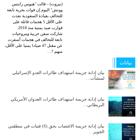
(بيروت) – قالت "هيومن رايتس
ووتش" اليوم إن قوات بحرية تابعة
للتحالف بقيادة السعودية نفذت
على الأقل 5 هجمات قاتلة على
قوارب صيد يمنية منذ 2018.
شاركت سفن حربية ومروحيات
تابعة للتحالف في هجمات أسفرت
عن مقتل 47 صيادا يمنيا على الأقل،
منهم 7…
بيانات
بيان إدانة جريمة استهداف طائرات العدو الإسرائيلي
لمنشآت…
بيان إدانة جريمة استهداف طائرات العدوان الأمريكي
البريطاني…
بيان إدانة جريمة الاغتصاب بحق (6) فتيات في منطقتي
الجوير…