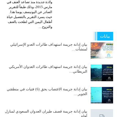
ولادة جديدة منذ تصاعد العنف في
مارس 2015، وذلك طبقاً للتقرير
الصادر عن اليونيسف يومنا هذا.
حيث يسرد التقرير بالتفصيل حياة
أطفال اليمن التي لطخت بالعنف
والنزوح…
بيانات
بيان إدانة جريمة استهداف طائرات العدو الإسرائيلي
لمنشآت…
بيان إدانة جريمة استهداف طائرات العدوان الأمريكي
البريطاني…
بيان إدانة جريمة الاغتصاب بحق (6) فتيات في منطقتي
الجوير…
بيان إدانة جريمة قصف طيران العدوان السعودي لمنازل
آهلة…