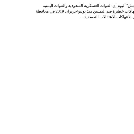
ش'' الیوم إن القوات العسكریة السعودیة والقوات الیمنیة
المدعومة من السعودیة نفذت انتھاكات خطیرة ضد الیمنیین منذ یونیو/حزیران 2019 في محافظة
لانتھاكات الاعتقالات التعسفیة،…