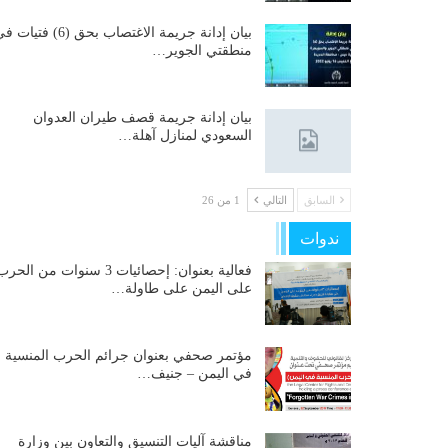
بيان إدانة جريمة الاغتصاب بحق (6) فتيات
منطقتي الجوير…
بيان إدانة جريمة قصف طيران العدوان
السعودي لمنازل آهلة…
السابق
التالي
1 من 26
ندوات
فعالية بعنوان: إحصائيات 3 سنوات من الحر
على اليمن على طاولة…
مؤتمر صحفي بعنوان جرائم الحرب المنسية
في اليمن – جنيف…
مناقشة آليات التنسيق والتعاون بين وزارة