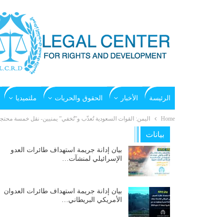
الرئيسة
الأخبار
الحقوق والحريات
ملتميديا
Home
الیمن: القوات السعودیة تُعذّب و”تُخفي” یمنیین- نقل خمسة محتج
بيانات
بيان إدانة جريمة استهداف طائرات العدو
الإسرائيلي لمنشآت…
بيان إدانة جريمة استهداف طائرات العدوان
الأمريكي البريطاني…