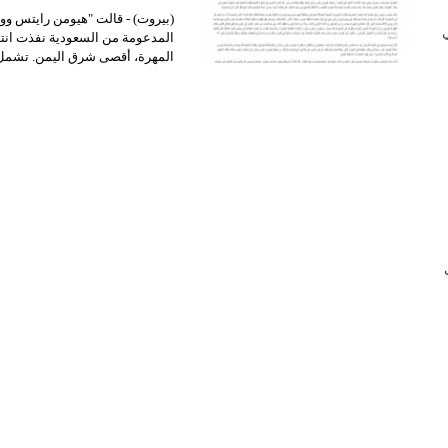
(بیروت) - قالت "ھیومن رایتس ووت
 في
المھرة، أقصى شرق الیمن. تشمل ا
ب