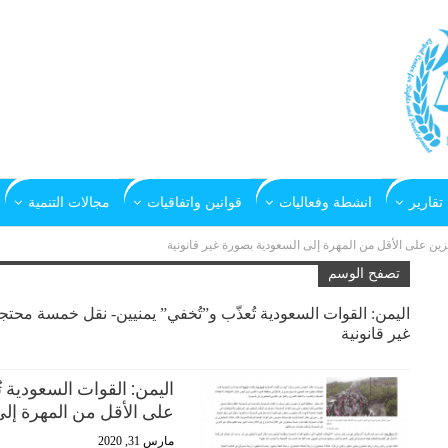
تقارير
انشطة وفعاليات
قوانين واتفاقيات
مجالات التنمية
زین على الأقل من المھرة إلى السعودیة بصورة غیر قانونیة
تصفح الوسم
الیمن: القوات السعودیة تُعذّب و”تُخفي” یمنیین- نقل خمسة محت
غیر قانونیة
الیمن: القوات السعودیة 
على الأقل من المھرة إل
مارس 31, 2020