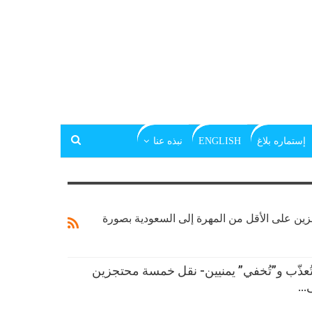
إستماره بلاغ
ENGLISH
نبذه عنا
جزین على الأقل من المھرة إلى السعودیة بصورة
تُعذّب و”تُخفي” یمنیین- نقل خمسة محتجزین
ى…