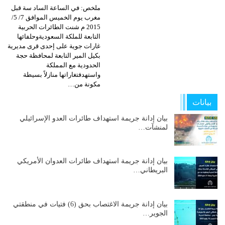
ملخص: في الساعة الساد سة قبل
مغرب يوم الخميس الموافق 7/ 5/
2015 م شنت الطائرات الحربية
التابعة للملكة السعوديةوحلفائها
غارات جوية على إحدى قرى مديرية
بكيل المير التابعة لمحافظة حجة
الحدودية مع المملكة
واستهدفتغاراتها منازلاً بسيطة
مكونة من…
بيانات
بيان إدانة جريمة استهداف طائرات العدو الإسرائيلي
لمنشآت…
بيان إدانة جريمة استهداف طائرات العدوان الأمريكي
البريطاني…
بيان إدانة جريمة الاغتصاب بحق (6) فتيات في منطقتي
الجوير…