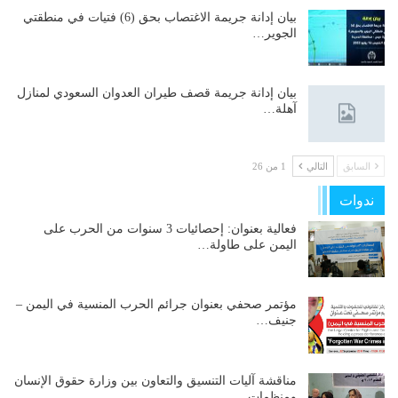
بيان إدانة جريمة الاغتصاب بحق (6) فتيات في منطقتي
الجوير…
بيان إدانة جريمة قصف طيران العدوان السعودي لمنازل
آهلة…
السابق
التالي
1 من 26
ندوات
فعالية بعنوان: إحصائيات 3 سنوات من الحرب على
اليمن على طاولة…
مؤتمر صحفي بعنوان جرائم الحرب المنسية في اليمن –
جنيف…
مناقشة آليات التنسيق والتعاون بين وزارة حقوق الإنسان
ومنظمات…