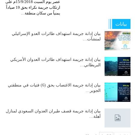
عصر يوم السبت 15/9/2018م على
ارتكاب جريمة نكراء بحق 19 صياداً
يمنياً من سكان منطقة…
بيانات
بيان إدانة جريمة استهداف طائرات العدو الإسرائيلي
لمنشآت…
بيان إدانة جريمة استهداف طائرات العدوان الأمريكي
البريطاني…
بيان إدانة جريمة الاغتصاب بحق (6) فتيات في منطقتي
الجوير…
بيان إدانة جريمة قصف طيران العدوان السعودي لمنازل
آهلة…