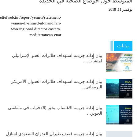
المتوسط حول الاوضاع الصحية في الحديدة
نوفمبر 11, 2018
/reliefweb.int/report/yemen/statement-
yemen-dr-ahmed-al-mandhari-
who-regional-director-eastern-
mediterranean-enar
بيانات
بيان إدانة جريمة استهداف طائرات العدو الإسرائيلي
لمنشآت…
بيان إدانة جريمة استهداف طائرات العدوان الأمريكي
البريطاني…
بيان إدانة جريمة الاغتصاب بحق (6) فتيات في منطقتي
الجوير…
بيان إدانة جريمة قصف طيران العدوان السعودي لمنازل