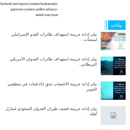
reliefweb.int/report/yemen/leukaemia-
patients-yemen-suffer-silence-
amid-war-enar
بيانات
بيان إدانة جريمة استهداف طائرات العدو الإسرائيلي
لمنشآت…
بيان إدانة جريمة استهداف طائرات العدوان الأمريكي
البريطاني…
بيان إدانة جريمة الاغتصاب بحق (6) فتيات في منطقتي
الجوير…
بيان إدانة جريمة قصف طيران العدوان السعودي لمنازل
آهلة…