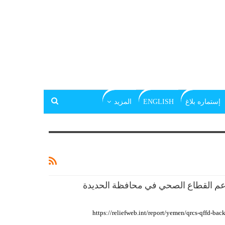
إستماره بلاغ
ENGLISH
المزيد
دعم القطاع الصحي في محافظة الحديدة
https://reliefweb.int/report/yemen/qrcs-qffd-bac