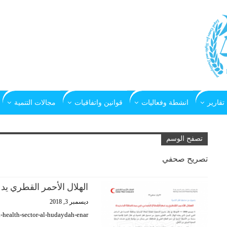
تقارير
انشطة وفعاليات
قوانين واتفاقيات
مجالات التنمية
تصفح الوسم
تصريح صحفي
الهلال الأحمر القطري ي
ديسمبر 3, 2018
k-health-sector-al-hudaydah-enar