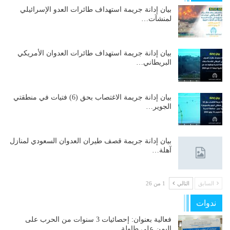
بيان إدانة جريمة استهداف طائرات العدو الإسرائيلي
لمنشآت…
بيان إدانة جريمة استهداف طائرات العدوان الأمريكي
البريطاني…
بيان إدانة جريمة الاغتصاب بحق (6) فتيات في منطقتي
الجوير…
بيان إدانة جريمة قصف طيران العدوان السعودي لمنازل
آهلة…
السابق
التالي
1 من 26
ندوات
فعالية بعنوان: إحصائيات 3 سنوات من الحرب على
اليمن على طاولة…