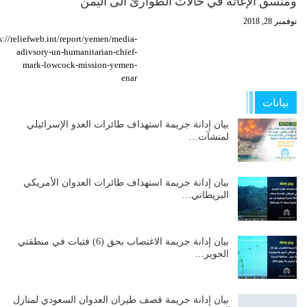
ومنسق الإغاثة في حالات الطوارئ الى اليمن
نوفمبر 28, 2018
s://reliefweb.int/report/yemen/media-
adivsory-un-humanitarian-chief-
mark-lowcock-mission-yemen-
enar
بيانات
بيان إدانة جريمة استهداف طائرات العدو الإسرائيلي
لمنشآت…
بيان إدانة جريمة استهداف طائرات العدوان الأمريكي
البريطاني…
بيان إدانة جريمة الاغتصاب بحق (6) فتيات في منطقتي
الجوير…
بيان إدانة جريمة قصف طيران العدوان السعودي لمنازل