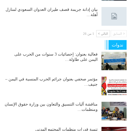
بيان إدانة جريمة قصف طيران العدوان السعودي لمنازل
آهلة…
السابق
التالي
1 من 26
ندوات
فعالية بعنوان: إحصائيات 3 سنوات من الحرب على
اليمن على طاولة…
مؤتمر صحفي بعنوان جرائم الحرب المنسية في اليمن –
جنيف…
مناقشة آليات التنسيق والتعاون بين وزارة حقوق الإنسان
ومنظمات…
تنمية قدرات منظمات المجتمع المدني